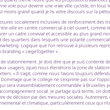
e voie pour devenir une vraie ville cycliste, en tous le
t moins grand quand je lis votre discours sur la piéto
mesures socialement inclusives de renforcement des t
ntre-ville en centre commercial à ciel ouvert, comme le 
ssurer un cadre convivial et accessible au plus grand
t des quartiers dans lesquels une polarité commerciale
keting. Logique que l’on retrouve à plusieurs reprises l
ity-branding « LiegeTogether »…
e de stationnement. Je dois dire que je suis contente de
 aux usagers, (que) nous étendrons la zone de stationn
iers. » Il s’agit, comme nous l’avons toujours défendu, 
 Dommage que le collège ne s’exprime pas sur l’opport
 qui sera vraisemblablement commandée à Bruxelles pou
compagnement social. Je partage qu’à terme, on doit ar
e de décision par des mesures sociales. Autrement, 
nnemental et climatique, particulièrement ceux qui n’on