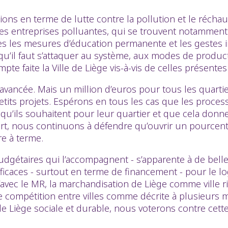
itions en terme de lutte contre la pollution et le récha
 entreprises polluantes, qui se trouvent notamment su
tes les mesures d’éducation permanente et les gestes i
 qu’il faut s’attaquer au système, aux modes de produ
faite la Ville de Liège vis-à-vis de celles présentes su
 avancée. Mais un million d’euros pour tous les quarti
etits projets. Espérons en tous les cas que les proces
et qu’ils souhaitent pour leur quartier et que cela do
part, nous continuons à défendre qu’ouvrir un pourcenta
re à terme.
 budgétaires qui l’accompagnent - s’apparente à de b
fficaces - surtout en terme de financement - pour le 
’avec le MR, la marchandisation de Liège comme ville r
 de compétition entre villes comme décrite à plusieurs
de Liège sociale et durable, nous voterons contre cet