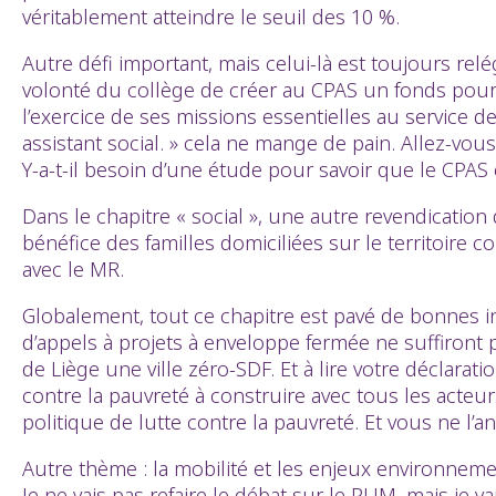
véritablement atteindre le seuil des 10 %.
Autre défi important, mais celui-là est toujours relé
volonté du collège de créer au CPAS un fonds pour 
l’exercice de ses missions essentielles au service 
assistant social. » cela ne mange de pain. Allez-v
Y-a-t-il besoin d’une étude pour savoir que le CPAS
Dans le chapitre « social », une autre revendication
bénéfice des familles domiciliées sur le territoir
avec le MR.
Globalement, tout ce chapitre est pavé de bonnes i
d’appels à projets à enveloppe fermée ne suffiront
de Liège une ville zéro-SDF. Et à lire votre déclara
contre la pauvreté à construire avec tous les acteurs
politique de lutte contre la pauvreté. Et vous ne l’
Autre thème : la mobilité et les enjeux environneme
Je ne vais pas refaire le débat sur le PUM, mais je