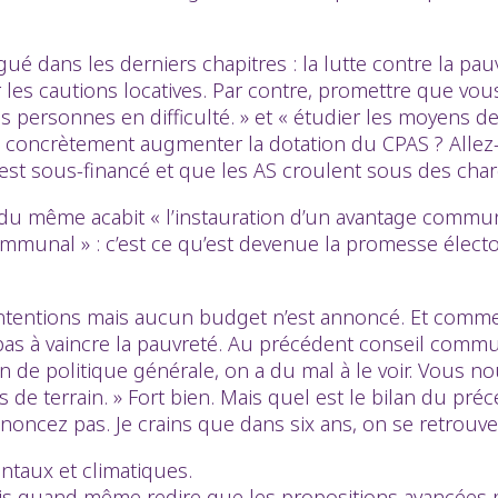
gué dans les derniers chapitres : la lutte contre la pau
les cautions locatives. Par contre, promettre que vous
des personnes en difficulté. » et « étudier les moyens 
ous concrètement augmenter la dotation du CPAS ? All
 est sous-financé et que les AS croulent sous des cha
 du même acabit « l’instauration d’un avantage communa
e communal » : c’est ce qu’est devenue la promesse éle
ntentions mais aucun budget n’est annoncé. Et comme D
 pas à vaincre la pauvreté. Au précédent conseil com
tion de politique générale, on a du mal à le voir. Vous 
 de terrain. » Fort bien. Mais quel est le bilan du pré
annoncez pas. Je crains que dans six ans, on se retrouv
ntaux et climatiques.
 vais quand même redire que les propositions avancées