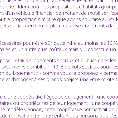
cière est un bel outil au service de la rénovation urba
publics. Idem pour les propositions d’habitats groupé
t d’un véhicule financier permettant de mobiliser l’
autre proposition similaire que avions soumise au PS l
ets sociaux en lieu et place des investissements dang
cessaires pour être sûr d’atteindre au moins les 10 
ales et un autre plus coûteux mais qui constitue un i
imposer 30 % de logements sociaux et publics dans les 
avec moins d’ambition : 10 % de kots sociaux pour les 
ation du Logement » - comme vous le proposez – permettr
Liège et d’imposer à ses grands projets une vraie mixité
e d’une coopérative liégeoise du logement : une coopé
cataires ou propriétaires de leur logement ; une coopéra
le modèle viennois, cette coopérative permettrait de 
et de rénovation de logements. Nous pensons que c’est 