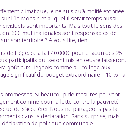
uffement climatique, je ne suis qu’à moitié étonnée
r l’île Monsin et auquel il serait temps aussi
ndividuels sont importants. Mais tout le sens des
ction. 300 multinationales sont responsables de
r son territoire ? A vous lire, rien.
ers de Liège, cela fait 40.000€ pour chacun des 25
sus participatifs qui seront mis en œuvre laisseront
nnera goût aux Liégeois comme au collège aux
ge significatif du budget extraordinaire – 10 % - à
elles promesses. Si beaucoup de mesures peuvent
logement comme pour la lutte contre la pauvreté
isque de s’accélérer. Nous ne partageons pas la
 moments dans la déclaration. Sans surprise, mais
te déclaration de politique communale.