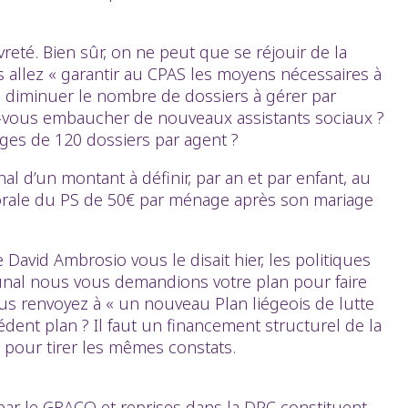
vreté. Bien sûr, on ne peut que se réjouir de la
 allez « garantir au CPAS les moyens nécessaires à
de diminuer le nombre de dossiers à gérer par
ez-vous embaucher de nouveaux assistants sociaux ?
rges de 120 dossiers par agent ?
l d’un montant à définir, par an et par enfant, au
ctorale du PS de 50€ par ménage après son mariage
avid Ambrosio vous le disait hier, les politiques
munal nous vous demandions votre plan pour faire
nous renvoyez à « un nouveau Plan liégeois de lutte
cédent plan ? Il faut un financement structurel de la
e pour tirer les mêmes constats.
 par le GRACQ et reprises dans la DPC constituent