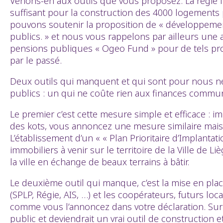
Venons-en aux outils que vous proposez. La régie fon
suffisant pour la construction des 4000 logements 
pouvons soutenir la proposition de « développemen
publics. » et nous vous rappelons par ailleurs une 
pensions publiques « Ogeo Fund » pour de tels proj
par le passé.
Deux outils qui manquent et qui sont pour nous né
publics : un qui ne coûte rien aux finances commun
Le premier c’est cette mesure simple et efficace : 
des kots, vous annoncez une mesure similaire mais 
L’établissement d’un « « Plan Prioritaire d’Implant
immobiliers à venir sur le territoire de la Ville de 
la ville en échange de beaux terrains à bâtir.
Le deuxième outil qui manque, c’est la mise en plac
(SPLP, Régie, AIS, …) et les coopérateurs, futurs lo
comme vous l’annoncez dans votre déclaration. Sur 
public et deviendrait un vrai outil de construction 