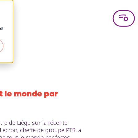
ns
ut le monde par
re de Liège sur la récente
e Lecron, cheffe de groupe PTB, a
ège tout le monde par fortes