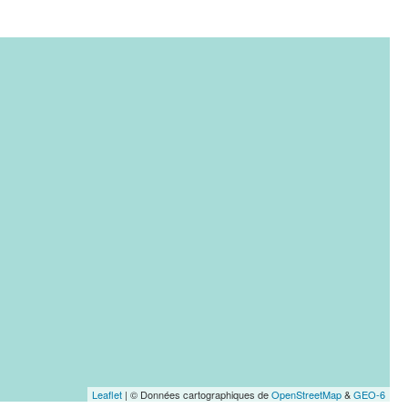
Leaflet
| © Données cartographiques de
OpenStreetMap
&
GEO-6