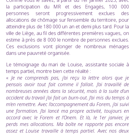
Comme vous le savez, à partir du 1er janvier 2025, avec
la participation du MR et des Engagés, 100 000
personnes seront progressivement exclues des
allocations de chômage sur l’ensemble du territoire, pour
atteindre plus de 180 000 un an et demi plus tard. Pour la
ville de Liège, au fil des différentes premières vagues, on
estime à près de 8 000 le nombre de personnes exclues.
Ces exclusions vont plonger de nombreux ménages
dans une pauvreté organisée.
Le témoignage du mari de Louise, assistante sociale à
temps partiel, montre bien cette réalité :
«
Je ne comprends pas, j’ai reçu la lettre alors que je
pensais avoir tout fait comme il fallait. J’ai travaillé de
nombreuses années dans la sécurité, mais à la suite d’un
accident du travail j’ai fait un burn-out. J’ai mis du temps à
m’en remettre. Avec l’accompagnement du Forem, j’ai suivi
une formation. J’ai lancé ma propre activité, toujours en
accord avec le Forem et l’Onem. Et là, le 1er janvier, je
perds mes allocations. Ma boîte ne rapporte pas encore
assez et Louise travaille à temps partiel. Avec nos deux