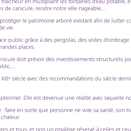
a fraîcheur en multipliant les fontaines d'eau potable,
de canicule, rendre notre ville nageable,...
téger le patrimoine arboré existant afin de lutter cont
de vie.
ace public grâce à des pergolas, des voiles d'ombra
grandes places.
nicule doit prévoir des investissements structurels po
lic,...
XXIᵉ siècle avec des recommandations du siècle dernier
tionnel. Elle est devenue une réalité avec laquelle n
 : faire en sorte que personne ne voie sa santé, son tr
 chaleur.
utes et tous, et non un privilège réservé à celles et ce