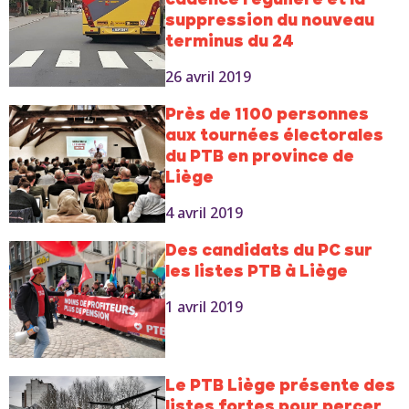
cadence régulière et la
suppression du nouveau
terminus du 24
26 avril 2019
Près de 1100 personnes
aux tournées électorales
du PTB en province de
Liège
4 avril 2019
Des candidats du PC sur
les listes PTB à Liège
1 avril 2019
Le PTB Liège présente des
listes fortes pour percer