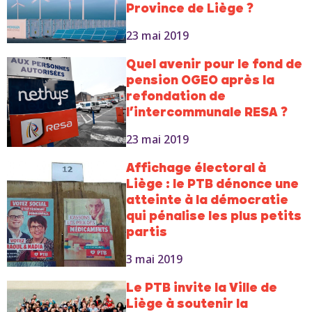
Province de Liège ?
23 mai 2019
Quel avenir pour le fond de
pension OGEO après la
refondation de
l’intercommunale RESA ?
23 mai 2019
Affichage électoral à
Liège : le PTB dénonce une
atteinte à la démocratie
qui pénalise les plus petits
partis
3 mai 2019
Le PTB invite la Ville de
Liège à soutenir la