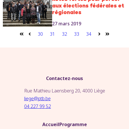
aux élections fédérales et
régionales
27 mars 2019
30
31
32
33
34
Premier
Précédent
Suivant
Dernier
Contactez-nous
Rue Mathieu Laensberg 20, 4000 Liège
liege@ptb.be
04 227 99 52
Accueil
Programme