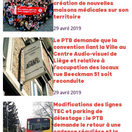
création de nouvelles
maisons médicales sur son
territoire
29 avril 2019
Le PTB demande que la
convention liant la Ville au
Centre Audio-visuel de
Liège et relative à
l’occupation des locaux
rue Beeckman 51 soit
reconduite
29 avril 2019
Modifications des lignes
TEC et parking de
délestage : le PTB
demande le retour à une