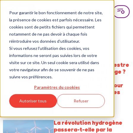
Pour garantir le bon fonctionnement de notre site,
la présence de cookies est parfois nécessaire. Les
Actualités
cookies sont de petits fichiers qui permettent
notamment de ne pas devoir à chaque fois
réintroduire vos données d’utilisateur.
Si vous refusez l'utilisation des cookies, vos
informations ne seront pas suivies lors de votre
visite sur ce site. Un seul cookie sera utilisé dans
Y a-t-il un chef d’orchestre
votre navigateur afin de se souvenir de ne pas
pour les travaux à Liège ?
suivre vos préférences.
Le PTB demande une
intervention rapide pour
Paramètres du cookies
moduler le phasage des
chantiers
Autoriser tous
Refuser
23 mai 2019
La révolution hydrogène
passera-t-elle par la