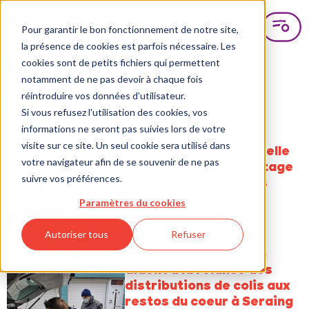
Pour garantir le bon fonctionnement de notre site,
la présence de cookies est parfois nécessaire. Les
Actualités
cookies sont de petits fichiers qui permettent
notamment de ne pas devoir à chaque fois
réintroduire vos données d’utilisateur.
Si vous refusez l'utilisation des cookies, vos
informations ne seront pas suivies lors de votre
visite sur ce site. Un seul cookie sera utilisé dans
La Ville de Liège va-t-elle
votre navigateur afin de se souvenir de ne pas
réquisitionner davantage
suivre vos préférences.
de lieux pour loger les
personnes SDF ?
Paramètres du cookies
22 novembre 2020
Autoriser tous
Refuser
Des bénévoles du PTB
aident à la relance des
distributions de colis aux
restos du coeur à Seraing