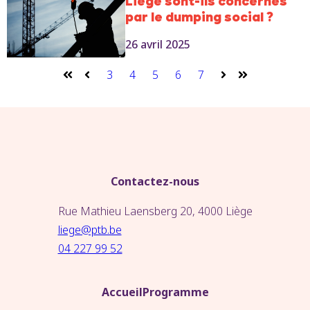
Liège sont-ils concernés
par le dumping social ?
26 avril 2025
3
4
5
6
7
Premier
Précédent
Suivant
Dernier
Contactez-nous
Rue Mathieu Laensberg 20, 4000 Liège
liege@ptb.be
04 227 99 52
Accueil
Programme