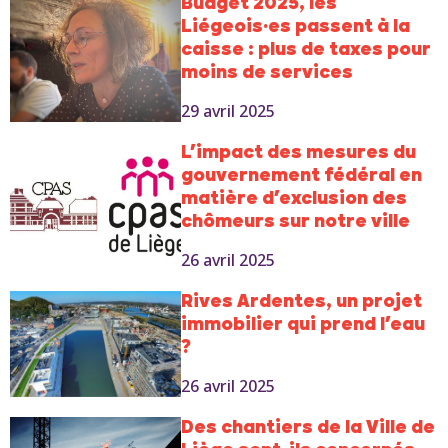
Budget 2025, les
Liégeois·es passent à la
caisse : plus de taxes pour
moins de services
29 avril 2025
L’impact des mesures du
gouvernement fédéral en
matière d’exclusion des
chômeurs sur notre ville
26 avril 2025
Rives Ardentes, un projet
immobilier qui prend l’eau
?
26 avril 2025
Des chantiers de la Ville de